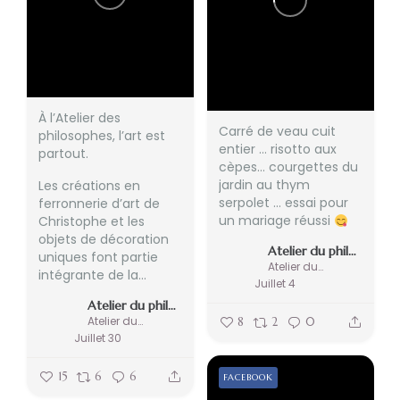
À l’Atelier des
Carré de veau cuit
philosophes, l’art est
entier … risotto aux
partout.
cèpes… courgettes du
jardin au thym
Les créations en
serpolet … essai pour
ferronnerie d’art de
un mariage réussi
Christophe et les
objets de décoration
Atelier du philosophe
uniques font partie
Atelier du philosophe
intégrante de la...
Juillet 4
Atelier du philosophe
Atelier du philosophe
8
2
0
Juillet 30
15
6
6
FACEBOOK