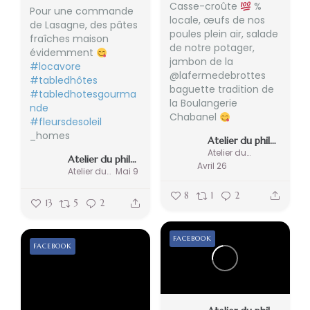
Casse-croûte
%
Pour une commande
locale, œufs de nos
de Lasagne, des pâtes
poules plein air, salade
fraîches maison
de notre potager,
évidemment
jambon de la
#locavore
@lafermedebrottes
#tabledhôtes
baguette tradition de
#tabledhotesgourma
la Boulangerie
nde
Chabanel
#fleursdesoleil
_homes
Atelier du philosophe
Atelier du philosophe
Atelier du philosophe
Avril 26
Atelier du philosophe
Mai 9
8
1
2
13
5
2
FACEBOOK
FACEBOOK