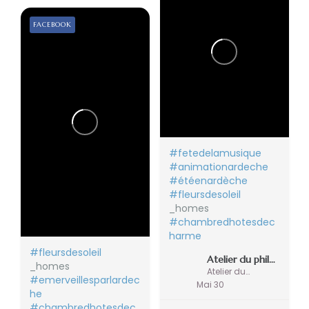
FACEBOOK
#fetedelamusique
#animationardeche
#étéenardèche
#fleursdesoleil
_homes
#chambredhotesdec
harme
#fleursdesoleil
Atelier du philosophe
_homes
Atelier du philosophe
#emerveillesparlardec
Mai 30
he
#chambredhotesdec