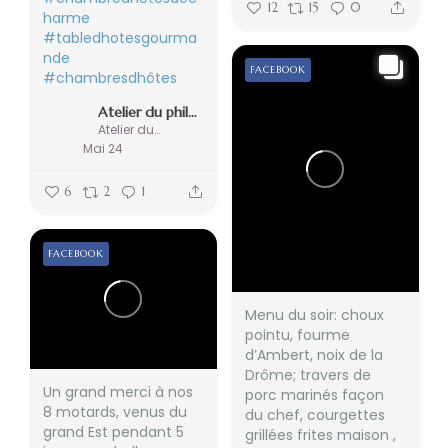
12
15
0
harme
#tabledhotesgourma
nde
FACEBOOK
#chambresdhôtes
Atelier du philosophe
Atelier du philosophe
Mai 24
6
2
1
FACEBOOK
Menu du soir: choux
pointu, fourme
d’Ambert, noix de la
Drôme; travers de
Un grand merci à nos
porc marinés façon
8 motards, venus du
du chef, courgettes
grand Est pendant 5
grillées frites maison ,