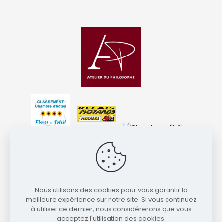
Chambre d'hôte d'exception au
cœur de l’Ardèche
40 chemin du petit Théolier- Hameau Deyras - 07410
SAINT VICTOR - tél :
09 87 39 70 95
Nous utilisons des cookies pour vous garantir la
meilleure expérience sur notre site. Si vous continuez
Martina Schober :
06 07 80 87 30
à utiliser ce dernier, nous considérerons que vous
Christophe Landry :
06 07 96 75 55
acceptez l'utilisation des cookies.