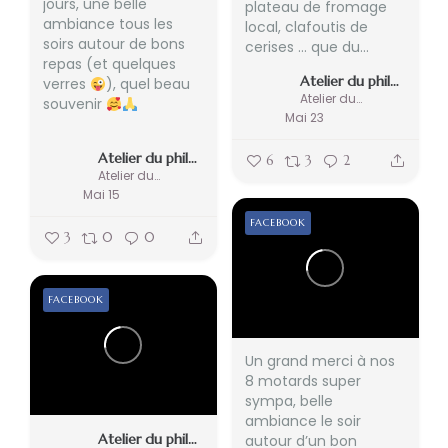
jours, une belle
plateau de fromage
ambiance tous les
local, clafoutis de
soirs autour de bons
cerises … que du...
repas (et quelques
Atelier du philosophe
verres
), quel beau
Atelier du philosophe
souvenir
Mai 23
...
Atelier du philosophe
6
3
2
Atelier du philosophe
Mai 15
FACEBOOK
3
0
0
FACEBOOK
Un grand merci à nos
8 motards super
sympa, belle
ambiance le soir
Atelier du philosophe
autour d’un bon