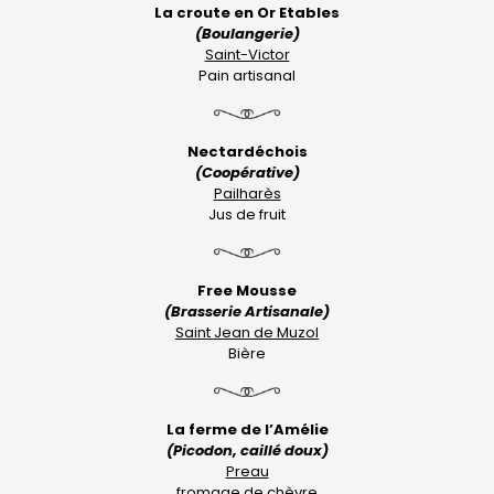
La croute en Or Etables
(Boulangerie)
Saint-Victor
Pain artisanal
Nectardéchois
(Coopérative)
Pailharès
Jus de fruit
Free Mousse
(Brasserie Artisanale)
Saint Jean de Muzol
Bière
La ferme de l’Amélie
(Picodon, caillé doux)
Preau
fromage de chèvre